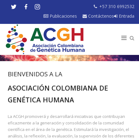
+57 310 6992532
Publicaciones
Contáctenos
Entrada
BIENVENIDOS A LA
ASOCIACIÓN COLOMBIANA DE
GENÉTICA HUMANA
La ACGH promoverá y desarrollará iniciativas que contribuyan
eficazmente a la generación y consolidación de la comunidad
científica en el área de la genética. Estimulará la investigación, el
análisis, la reflexión, la evaluación, la supervisión de los diferentes