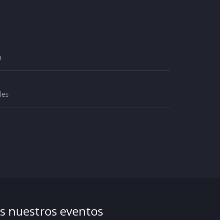
a
les
os nuestros eventos