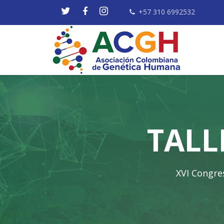
+57 310 6992532
TALL
XVI Congre