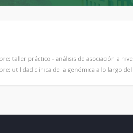
e: taller práctico - análisis de asociación a niv
e: utilidad clínica de la genómica a lo largo del