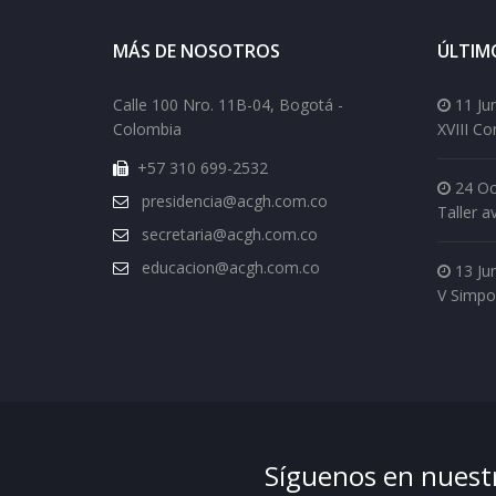
MÁS DE NOSOTROS
ÚLTIM
Calle 100 Nro. 11B-04, Bogotá -
11 Ju
Colombia
XVIII C
+57 310 699-2532
24 Oc
presidencia@acgh.com.co
Taller a
secretaria@acgh.com.co
educacion@acgh.com.co
13 Ju
V Simpo
Síguenos en nuestr