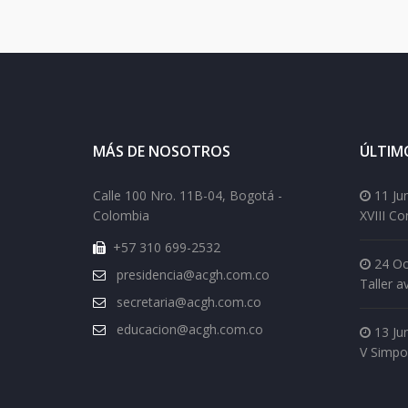
MÁS DE NOSOTROS
ÚLTIM
Calle 100 Nro. 11B-04, Bogotá -
11 Ju
Colombia
XVIII C
+57 310 699-2532
24 Oc
presidencia@acgh.com.co
Taller a
secretaria@acgh.com.co
educacion@acgh.com.co
13 Ju
V Simpo